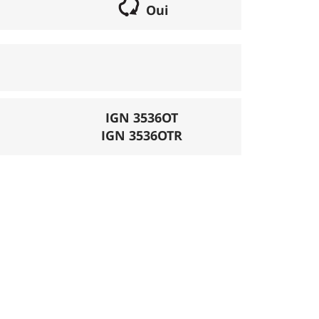
Oui
if lorsqu'il s'agit d'une boucle. Les chemins
parcours peut se réaliser avec un vélo semi
porte éventuellement des poussages.
), la montée se fait par la route et/ou des
IGN 3536OT
IGN 3536OTR
mécanique. La difficulté de la descente est
ligatoires.