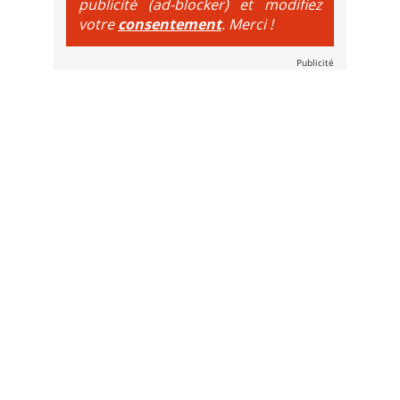
publicité (ad-blocker) et modifiez
votre
consentement
. Merci !