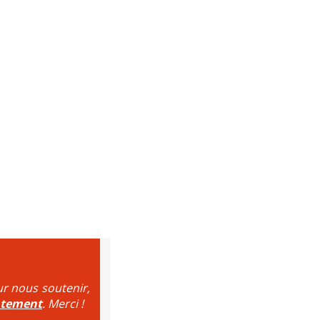
ur nous soutenir,
ntement
. Merci !