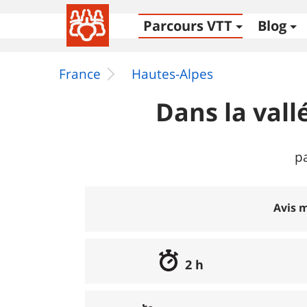
Parcours VTT
Blog
France
Hautes-Alpes
Dans la vall
p
Avis m
2 h
Excellent
:
0%
Bon
:
0%