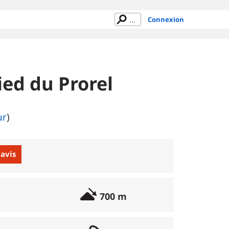
Connexion
ied du Prorel
ur
)
 avis
700 m