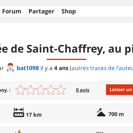
Forum
Partager
Shop
ée de Saint-Chaffrey, au p
bat1098
4 ans
ar
il y a
(
autres traces de l'aute
Laisser un
oy. :
0 avis
Avis :
700 m
17 km