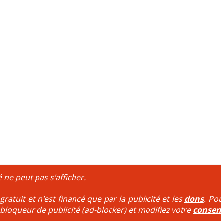
é ne peut pas s'afficher.
ratuit et n'est financé que par la publicité et les
dons
. Po
 bloqueur de publicité (ad-blocker) et modifiez votre
conse