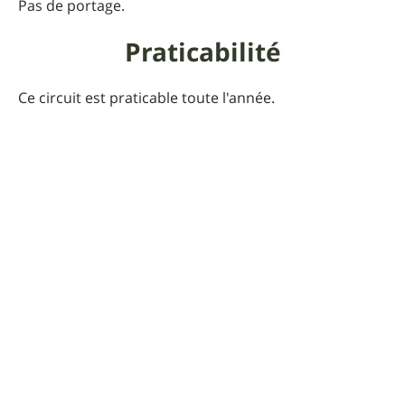
Pas de portage.
Praticabilité
Ce circuit est praticable toute l'année.
Pour que UtagawaVTT
reste gratuit
Faire un don 🙏
Photos