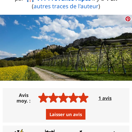
(
autres traces de l'auteur
)
Avis
1 avis
moy. :
Laisser un avis