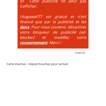
😔 Cette publicité ne peut pas
DH / Gravity
: Seule la descente se passe sur le vélo.
s'afficher.
La montée est faite via navette ou remontée
mécanique. La difficulté de la descente est indiquée
UtagawaVTT est gratuit et n'est
par des couleurs lorsqu'il s'agit de bikeparks. Vélo
financé que par la publicité et les
tout suspendu et protections du corps obligatoires.
dons
. Pour nous soutenir, désactivez
votre bloqueur de publicité (ad-
blocker) et modifiez votre
consentement
. Merci !