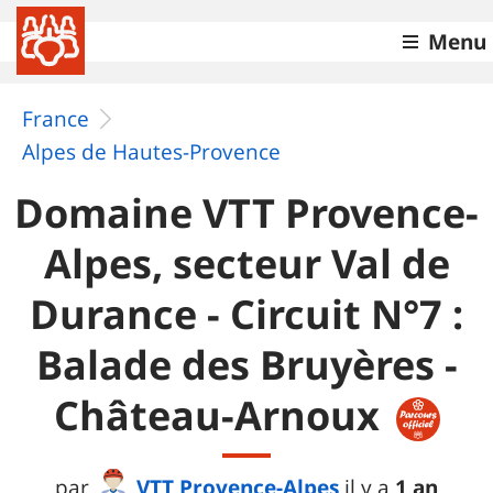
Menu
France
Alpes de Hautes-Provence
Domaine VTT Provence-
Alpes, secteur Val de
Durance - Circuit N°7 :
Balade des Bruyères -
Château-Arnoux
VTT Provence-Alpes
1 an
par
il y a