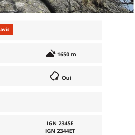
 avis
1650 m
Oui
if lorsqu'il s'agit d'une boucle. Les chemins
parcours peut se réaliser avec un vélo semi
porte éventuellement des poussages.
), la montée se fait par la route et/ou des
IGN 2345E
IGN 2344ET