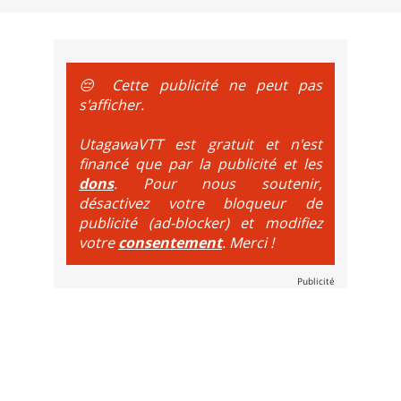
e sur le vélo. La montée est faite via navette ou remontée 
t de bikeparks. Vélo tout suspendu et protections du corps ob
😔 Cette publicité ne peut pas
s'afficher.
UtagawaVTT est gratuit et n'est
financé que par la publicité et les
dons
. Pour nous soutenir,
désactivez votre bloqueur de
publicité (ad-blocker) et modifiez
votre
consentement
. Merci !