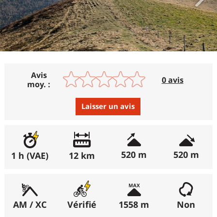
Avis
0 avis
moy. :
Laisser un avis
Avis :
Excellent
:
0%
520 m
520 m
1 h (VAE)
12 km
Bon
:
0%
Moyen
:
0%
Médiocre
:
0%
AM / XC
Vérifié
1558 m
Non