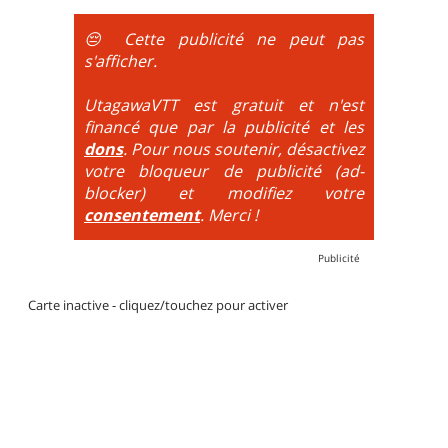
DH / Gravity
: Seule la descente se passe sur le vélo.
La montée est faite via navette ou remontée
😔 Cette publicité ne peut pas
mécanique. La difficulté de la descente est indiquée
s'afficher.
par des couleurs lorsqu'il s'agit de bikeparks. Vélo
tout suspendu et protections du corps obligatoires.
UtagawaVTT est gratuit et n'est
financé que par la publicité et les
dons
. Pour nous soutenir, désactivez
votre bloqueur de publicité (ad-
blocker) et modifiez votre
consentement
. Merci !