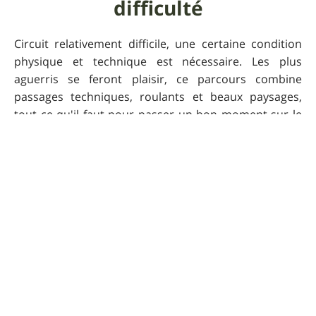
difficulté
Circuit relativement difficile, une certaine condition
physique et technique est nécessaire. Les plus
aguerris se feront plaisir, ce parcours combine
passages techniques, roulants et beaux paysages,
tout ce qu'il faut pour passer un bon moment sur le
bike.
Remarques sur
l'engagement
À certains endroits, on passe sur les hauteurs de la
Loire donc il peut y avoir du "vide" sur le côté mais
cela reste raisonnable et non dangereux si vous
connaissez votre niveau.