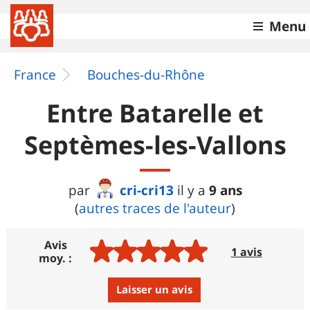
Menu
France
Bouches-du-Rhône
Entre Batarelle et
Septèmes-les-Vallons
cri-cri13
9 ans
par
il y a
(
autres traces de l'auteur
)
Avis
1 avis
moy. :
Laisser un avis