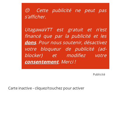
obligatoire.
😔 Cette publicité ne peut pas
DH / Gravity
: Seule la descente se passe sur le vélo.
s'afficher.
La montée est faite via navette ou remontée
mécanique. La difficulté de la descente est indiquée
UtagawaVTT est gratuit et n'est
par des couleurs lorsqu'il s'agit de bikeparks. Vélo
financé que par la publicité et les
tout suspendu et protections du corps obligatoires.
dons
. Pour nous soutenir, désactivez
votre bloqueur de publicité (ad-
blocker) et modifiez votre
consentement
. Merci !