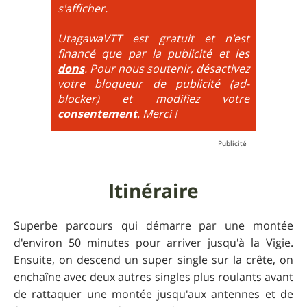
maximum de tous ces paramètres.
très proche du trial : épingles à passer
s'afficher.
obligatoirement en nose turn obligatoire, marches
très hautes etc.
UtagawaVTT est gratuit et n'est
financé que par la publicité et les
6
= On prend les difficultés du niveau 5 et on les
dons
. Pour nous soutenir, désactivez
additionne, c'est à dire qu'on peut combiner pente
votre bloqueur de publicité (ad-
très raide avec épingles trialisantes !
blocker) et modifiez votre
consentement
. Merci !
Itinéraire
Superbe parcours qui démarre par une montée
d'environ 50 minutes pour arriver jusqu'à la Vigie.
Ensuite, on descend un super single sur la crête, on
enchaîne avec deux autres singles plus roulants avant
de rattaquer une montée jusqu'aux antennes et de