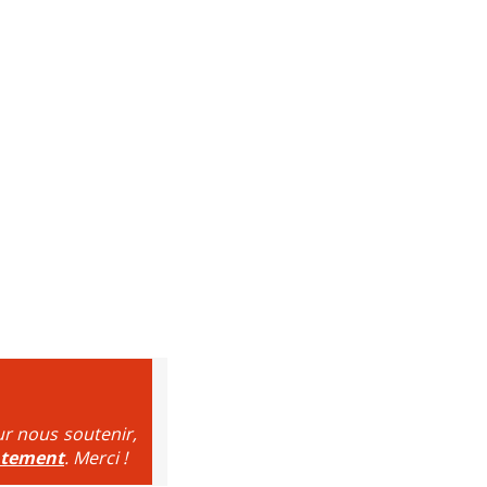
ur nous soutenir,
ntement
. Merci !