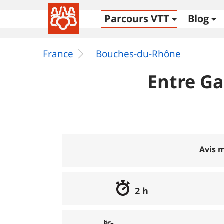
Parcours VTT
Blog
France
Bouches-du-Rhône
Entre Ga
Avis m
2 h
Excellent
:
0%
Bon
:
0%