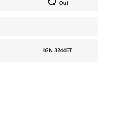
Oui
if lorsqu'il s'agit d'une boucle. Les chemins
parcours peut se réaliser avec un vélo semi
porte éventuellement des poussages.
), la montée se fait par la route et/ou des
IGN 3244ET
mécanique. La difficulté de la descente est
ligatoires.