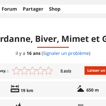
Forum
Partager
Shop
rdanne, Biver, Mimet et
16 ans
il y a
(
Signaler un problème
)
Laisser un
oy. :
0 avis
Avis :
650 m
19 km