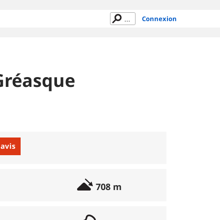
Connexion
 Gréasque
 avis
708 m