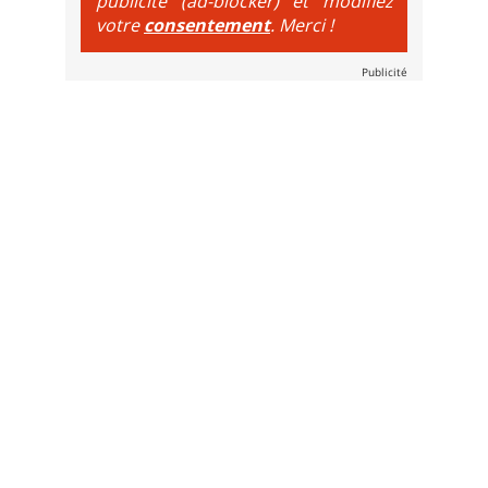
publicité (ad-blocker) et modifiez
votre
consentement
. Merci !