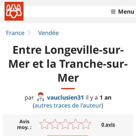
Menu
France
Vendée
Entre Longeville-sur-
Mer et la Tranche-sur-
Mer
vauclusien31
1 an
par
il y a
(
autres traces de l'auteur
)
Avis
0 avis
moy. :