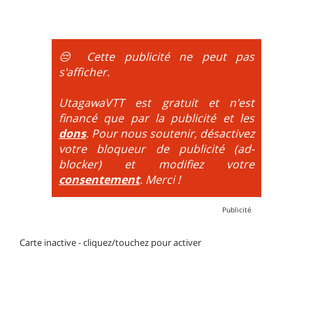
portages sont nécessaires.
montée se fait par la route et/ou des chemins larges
et le plaisir est à la descente. Vélo tout suspendu
obligatoire.
😔 Cette publicité ne peut pas
DH / Gravity
: Seule la descente se passe sur le vélo.
s'afficher.
La montée est faite via navette ou remontée
mécanique. La difficulté de la descente est indiquée
UtagawaVTT est gratuit et n'est
par des couleurs lorsqu'il s'agit de bikeparks. Vélo
financé que par la publicité et les
tout suspendu et protections du corps obligatoires.
dons
. Pour nous soutenir, désactivez
votre bloqueur de publicité (ad-
blocker) et modifiez votre
consentement
. Merci !