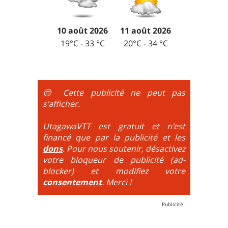
surcreusé, végétation importante, passage très étroit
en franchissement, des épingles fermées, un terrain
entre arbres et buissons.
fuyant, une forte pente. C'est le niveau de beaucoup
10 août 2026
11 août 2026
de vététistes qui n'aiment pas poser le pied et
6
= Sentier muletier, pédestre, bande de roulage
très réduite en terrain pentu avec virage en épingle
apprécient un certain engagement.
19°C - 33 °C
20°C - 34 °C
Praticabilité = Difficile encombrement latéral, sentier
5
= Par rapport au niveau précédent la notion
sur creusé, végétation importante, passage très
d'équilibre sur le vélo et de lecture du terrain monte
étroit.
d'un cran. Il ne s'agit plus de passer des obstacles au
La difficulté est alors calculée par le choix du
ralentit, mais d'être à la limite de l'équilibre. On est
😔 Cette publicité ne peut pas
maximum de tous ces paramètres.
très proche du trial : épingles à passer
s'afficher.
obligatoirement en nose turn obligatoire, marches
très hautes etc.
UtagawaVTT est gratuit et n'est
financé que par la publicité et les
6
= On prend les difficultés du niveau 5 et on les
dons
. Pour nous soutenir, désactivez
additionne, c'est à dire qu'on peut combiner pente
votre bloqueur de publicité (ad-
très raide avec épingles trialisantes !
blocker) et modifiez votre
consentement
. Merci !