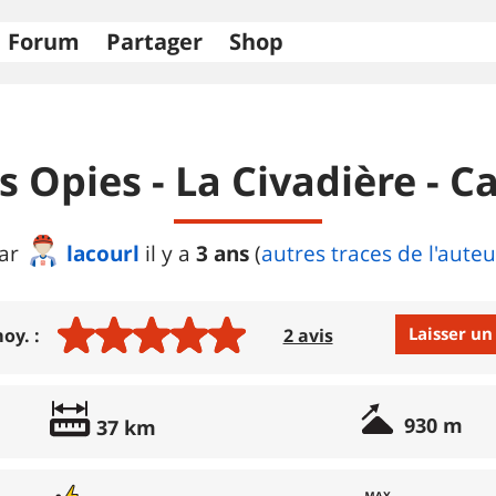
Forum
Partager
Shop
es Opies - La Civadière -
lacourl
3 ans
ar
il y a
(
autres traces de l'auteu
Laisser un
oy. :
2 avis
Avis :
930 m
37 km