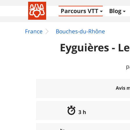
Parcours VTT
Blog
France
Bouches-du-Rhône
Eyguières - L
p
Avis m
3 h
Excellent
:
100%
Bon
:
0%