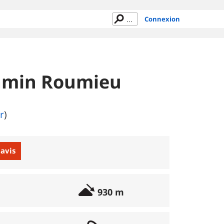
Connexion
 Camin Roumieu
r
)
 avis
930 m