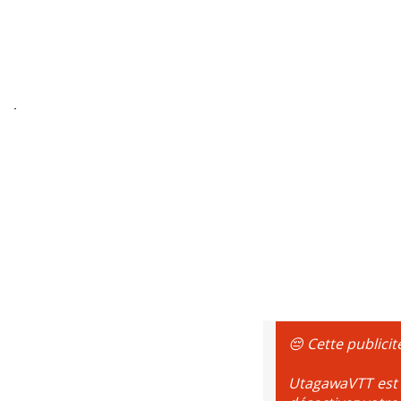
😔 Cette publicit
UtagawaVTT est g