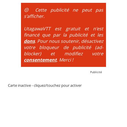
obligatoire.
😔 Cette publicité ne peut pas
DH / Gravity
: Seule la descente se passe sur le vélo.
s'afficher.
La montée est faite via navette ou remontée
mécanique. La difficulté de la descente est indiquée
UtagawaVTT est gratuit et n'est
par des couleurs lorsqu'il s'agit de bikeparks. Vélo
financé que par la publicité et les
tout suspendu et protections du corps obligatoires.
dons
. Pour nous soutenir, désactivez
votre bloqueur de publicité (ad-
blocker) et modifiez votre
consentement
. Merci !