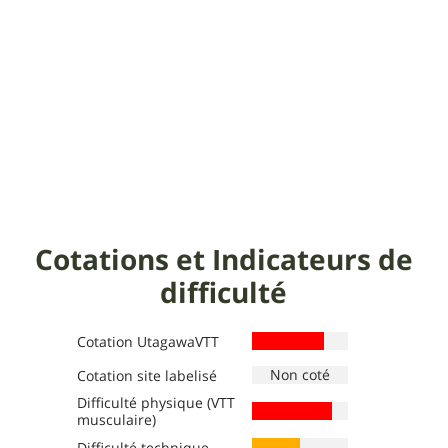
Cotations et Indicateurs de
difficulté
Cotation UtagawaVTT
Cotation site labelisé
Difficulté physique (VTT
Définition des niveaux :
Définition des niveaux :
musculaire)
La cotation site labelisé reproduit le niveau de
Vert
: Très facile, 1 à 3h, 8 à 15 km, pente <7 %,
Difficulté technique