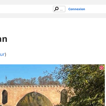
Connexion
an
eur
)