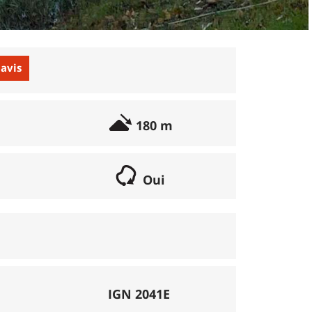
 avis
180 m
Oui
if lorsqu'il s'agit d'une boucle. Les chemins
parcours peut se réaliser avec un vélo semi
porte éventuellement des poussages.
), la montée se fait par la route et/ou des
IGN 2041E