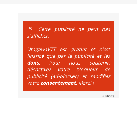
e sur le vélo. La montée est faite via navette ou remontée 
t de bikeparks. Vélo tout suspendu et protections du corps ob
😔 Cette publicité ne peut pas
s'afficher.
UtagawaVTT est gratuit et n'est
financé que par la publicité et les
dons
. Pour nous soutenir,
désactivez votre bloqueur de
publicité (ad-blocker) et modifiez
votre
consentement
. Merci !