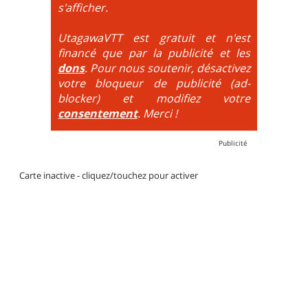
DH / Gravity
: Seule la descente se passe sur le vélo.
s'afficher.
La montée est faite via navette ou remontée
mécanique. La difficulté de la descente est indiquée
UtagawaVTT est gratuit et n'est
par des couleurs lorsqu'il s'agit de bikeparks. Vélo
financé que par la publicité et les
tout suspendu et protections du corps obligatoires.
dons
. Pour nous soutenir, désactivez
votre bloqueur de publicité (ad-
blocker) et modifiez votre
consentement
. Merci !