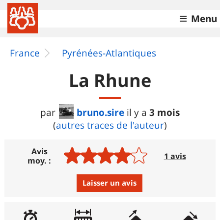
Menu
France
Pyrénées-Atlantiques
La Rhune
bruno.sire
3 mois
par
il y a
(
autres traces de l'auteur
)
Avis
1 avis
moy. :
Laisser un avis
Avis :