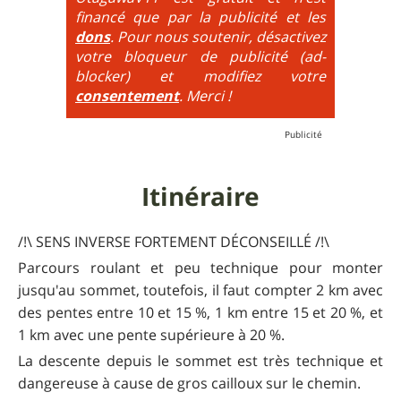
financé que par la publicité et les
6
= On prend les difficultés du niveau 5 et on les
dons
. Pour nous soutenir, désactivez
additionne, c'est à dire qu'on peut combiner pente
votre bloqueur de publicité (ad-
très raide avec épingles trialisantes !
blocker) et modifiez votre
consentement
. Merci !
Itinéraire
/!\ SENS INVERSE FORTEMENT DÉCONSEILLÉ /!\
Parcours roulant et peu technique pour monter
jusqu'au sommet, toutefois, il faut compter 2 km avec
des pentes entre 10 et 15 %, 1 km entre 15 et 20 %, et
1 km avec une pente supérieure à 20 %.
La descente depuis le sommet est très technique et
dangereuse à cause de gros cailloux sur le chemin.