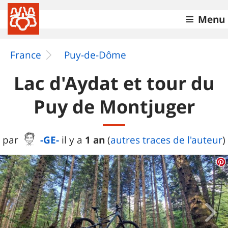
Menu
France
Puy-de-Dôme
Lac d'Aydat et tour du
Puy de Montjuger
-GE-
1 an
par
il y a
(
autres traces de l'auteur
)