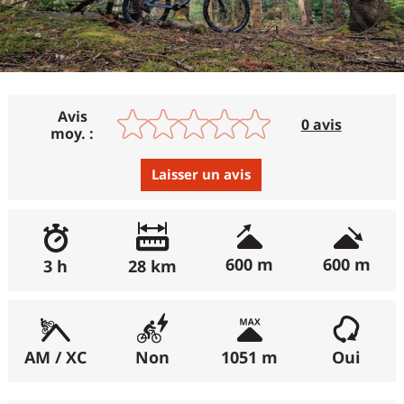
Avis
0 avis
moy. :
Laisser un avis
Avis :
Excellent
:
0%
600 m
600 m
3 h
28 km
Bon
:
0%
Moyen
:
0%
Médiocre
:
0%
AM / XC
Non
1051 m
Oui
Horrible
:
0%