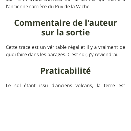
l'ancienne carrière du Puy de la Vache.
Commentaire de l'auteur
sur la sortie
Cette trace est un véritable régal et il y a vraiment de
quoi faire dans les parages. C'est sûr, j'y reviendrai.
Praticabilité
Le sol étant issu d'anciens volcans, la terre est
mélangée avec des "scories" ce qui rend le sol très
drainant. Il avait plu longtemps la veille et c'était juste
souple donc parfait pour un bon grip.
Pour que UtagawaVTT