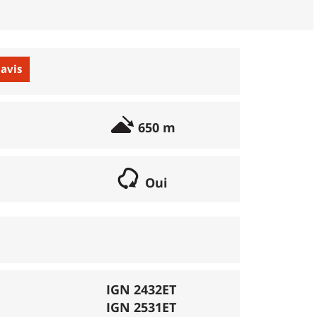
 avis
650 m
Oui
if lorsqu'il s'agit d'une boucle. Les chemins
parcours peut se réaliser avec un vélo semi
porte éventuellement des poussages.
), la montée se fait par la route et/ou des
IGN 2432ET
IGN 2531ET