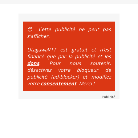
e sur le vélo. La montée est faite via navette ou remontée 
t de bikeparks. Vélo tout suspendu et protections du corps ob
😔 Cette publicité ne peut pas
s'afficher.
UtagawaVTT est gratuit et n'est
financé que par la publicité et les
dons
. Pour nous soutenir,
désactivez votre bloqueur de
publicité (ad-blocker) et modifiez
votre
consentement
. Merci !