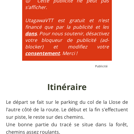
La difficulté est alors calculée par le choix du
ralentit, mais d'être à la limite de l'équilibre. On est
😔 Cette publicité ne peut pas
maximum de tous ces paramètres.
très proche du trial : épingles à passer
s'afficher.
obligatoirement en nose turn obligatoire, marches
très hautes etc.
UtagawaVTT est gratuit et n'est
financé que par la publicité et les
6
= On prend les difficultés du niveau 5 et on les
dons
. Pour nous soutenir, désactivez
additionne, c'est à dire qu'on peut combiner pente
votre bloqueur de publicité (ad-
très raide avec épingles trialisantes !
blocker) et modifiez votre
consentement
. Merci !
Itinéraire
Le départ se fait sur le parking du col de la Llose de
l'autre côté de la route. Le début et la fin s'effectuent
sur piste, le reste sur des chemins.
Une bonne partie du tracé se situe dans la forêt,
chemins assez roulants.