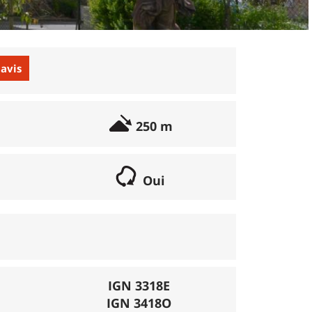
 avis
250 m
Oui
if lorsqu'il s'agit d'une boucle. Les chemins
parcours peut se réaliser avec un vélo semi
porte éventuellement des poussages.
), la montée se fait par la route et/ou des
IGN 3318E
IGN 3418O