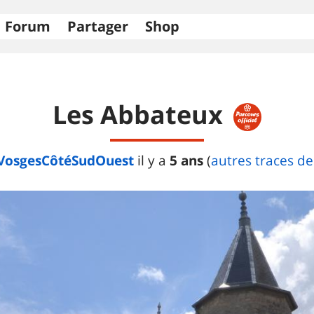
Forum
Partager
Shop
Les Abbateux
VosgesCôtéSudOuest
5 ans
il y a
(
autres traces de