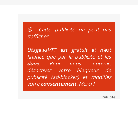
e sur le vélo. La montée est faite via navette ou remontée 
t de bikeparks. Vélo tout suspendu et protections du corps ob
😔 Cette publicité ne peut pas
s'afficher.
UtagawaVTT est gratuit et n'est
financé que par la publicité et les
dons
. Pour nous soutenir,
désactivez votre bloqueur de
publicité (ad-blocker) et modifiez
votre
consentement
. Merci !