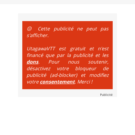
e sur le vélo. La montée est faite via navette ou remontée 
t de bikeparks. Vélo tout suspendu et protections du corps ob
😔 Cette publicité ne peut pas
s'afficher.
UtagawaVTT est gratuit et n'est
financé que par la publicité et les
dons
. Pour nous soutenir,
désactivez votre bloqueur de
publicité (ad-blocker) et modifiez
votre
consentement
. Merci !