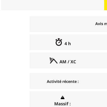
Avis m
4 h
Excellent
:
100%
Bon
:
0%
AM / XC
Moyen
:
0%
Médiocre
:
0%
All Mountain / XC
Rando compatible VAE (VTT à Assistance
: C'est la randonnée cl
Horrible
:
0%
sont roulants et l'effort est plus physi
Activité récente :
Vérifié
: L'auteur l'a parcourue en VAE.
rigide.
Possible
: L'auteur ne l'a pas parcourue
Enduro
: L'intérêt du parcours est avant
Non
: L'auteur ne l'a pas parcourue en V
chemins larges et le plaisir est à la desc
Massif :