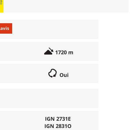
 avis
1720 m
Oui
if lorsqu'il s'agit d'une boucle. Les chemins
parcours peut se réaliser avec un vélo semi
porte éventuellement des poussages.
), la montée se fait par la route et/ou des
IGN 2731E
IGN 2831O