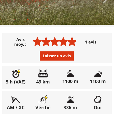
Avis
1 avis
moy. :
Laisser un avis
Avis :
Excellent
:
100%
1100 m
1100 m
5 h (VAE)
49 km
Bon
:
0%
Moyen
:
0%
Médiocre
:
0%
AM / XC
Vérifié
336 m
Oui