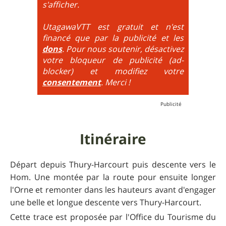
maximum de tous ces paramètres.
très proche du trial : épingles à passer
s'afficher.
obligatoirement en nose turn obligatoire, marches
très hautes etc.
UtagawaVTT est gratuit et n'est
financé que par la publicité et les
6
= On prend les difficultés du niveau 5 et on les
dons
. Pour nous soutenir, désactivez
additionne, c'est à dire qu'on peut combiner pente
votre bloqueur de publicité (ad-
très raide avec épingles trialisantes !
blocker) et modifiez votre
consentement
. Merci !
Itinéraire
Départ depuis Thury-Harcourt puis descente vers le
Hom. Une montée par la route pour ensuite longer
l'Orne et remonter dans les hauteurs avant d'engager
une belle et longue descente vers Thury-Harcourt.
Cette trace est proposée par l'Office du Tourisme du