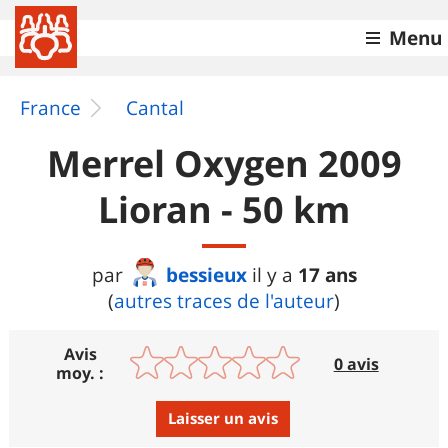
Menu
France
Cantal
Merrel Oxygen 2009
Lioran - 50 km
bessieux
17 ans
par
il y a
(
autres traces de l'auteur
)
Avis
0 avis
moy. :
Laisser un avis