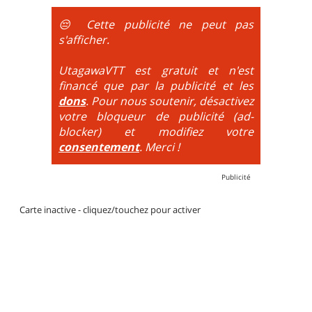
obligatoire.
😔 Cette publicité ne peut pas
DH / Gravity
: Seule la descente se passe sur le vélo.
s'afficher.
La montée est faite via navette ou remontée
mécanique. La difficulté de la descente est indiquée
UtagawaVTT est gratuit et n'est
par des couleurs lorsqu'il s'agit de bikeparks. Vélo
financé que par la publicité et les
tout suspendu et protections du corps obligatoires.
dons
. Pour nous soutenir, désactivez
votre bloqueur de publicité (ad-
blocker) et modifiez votre
consentement
. Merci !