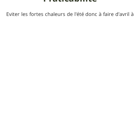
Eviter les fortes chaleurs de l'été donc à faire d'avril à
fin mai et après le 20 août.
Informations
supplémentaires
RAS
Pour que UtagawaVTT
reste gratuit
Faire un don 🙏
Photos