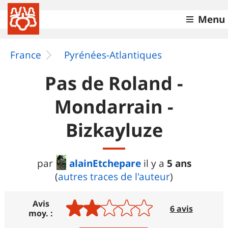
Menu
France
Pyrénées-Atlantiques
Pas de Roland -
Mondarrain -
Bizkayluze
alainEtchepare
5 ans
par
il y a
(
autres traces de l'auteur
)
Avis
6 avis
moy. :