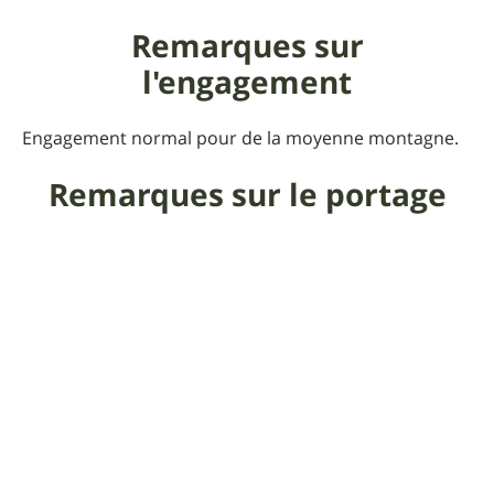
Remarques sur
l'engagement
Engagement normal pour de la moyenne montagne.
Remarques sur le portage
Quelques passages rocheux impliquent de courts
poussages/portages.
Commentaire de l'auteur
sur la sortie
Beaux chemins et magnifiques paysages, du bonheur.
Praticabilité