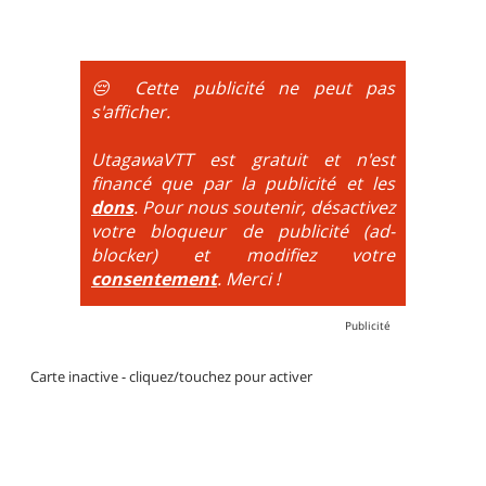
portages sont nécessaires.
montée se fait par la route et/ou des chemins larges
et le plaisir est à la descente. Vélo tout suspendu
obligatoire.
😔 Cette publicité ne peut pas
DH / Gravity
: Seule la descente se passe sur le vélo.
s'afficher.
La montée est faite via navette ou remontée
mécanique. La difficulté de la descente est indiquée
UtagawaVTT est gratuit et n'est
par des couleurs lorsqu'il s'agit de bikeparks. Vélo
financé que par la publicité et les
tout suspendu et protections du corps obligatoires.
dons
. Pour nous soutenir, désactivez
votre bloqueur de publicité (ad-
blocker) et modifiez votre
consentement
. Merci !