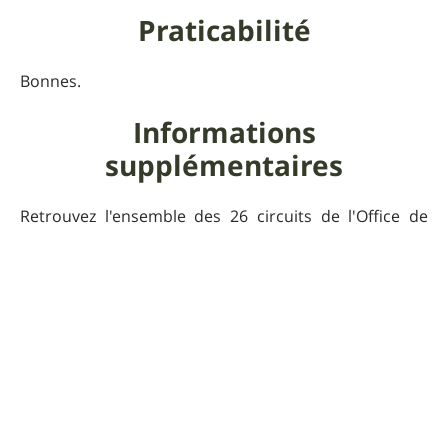
Praticabilité
Bonnes.
Informations
supplémentaires
Retrouvez l'ensemble des 26 circuits de l'Office de
Tourisme du Pays de L'Arbresle sur :
https://www.arbresletourisme.fr/
Pour que UtagawaVTT
reste gratuit
Faire un don 🙏