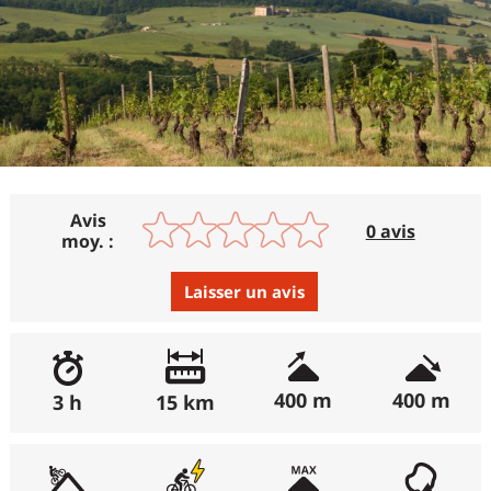
Avis
0 avis
moy. :
Laisser un avis
Avis :
Excellent
:
0%
400 m
400 m
3 h
15 km
Bon
:
0%
Moyen
:
0%