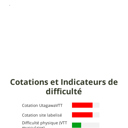
Cotations et Indicateurs de
difficulté
Cotation UtagawaVTT
Cotation site labelisé
Difficulté physique (VTT
Définition des niveaux :
Définition des niveaux :
musculaire)