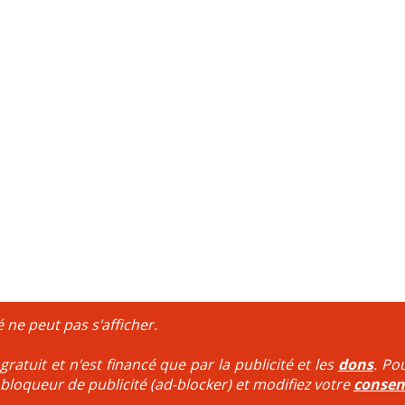
é ne peut pas s'afficher.
ratuit et n'est financé que par la publicité et les
dons
. Po
 bloqueur de publicité (ad-blocker) et modifiez votre
conse