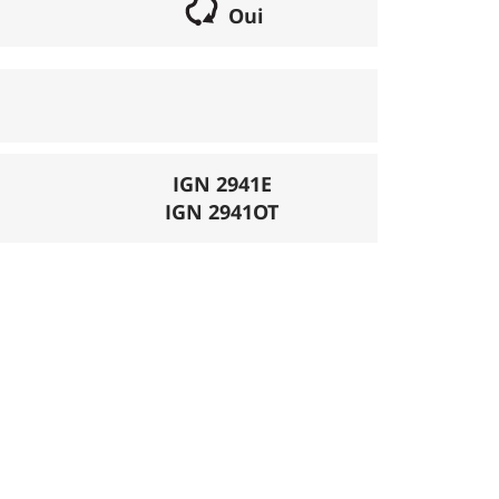
Oui
if lorsqu'il s'agit d'une boucle. Les chemins
parcours peut se réaliser avec un vélo semi
porte éventuellement des poussages.
), la montée se fait par la route et/ou des
IGN 2941E
IGN 2941OT
mécanique. La difficulté de la descente est
ligatoires.