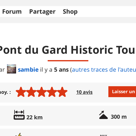
Forum
Partager
Shop
Pont du Gard Historic Tou
sambie
5 ans
ar
il y a
(
autres traces de l'aute
Laisser un
oy. :
10 avis
Avis :
300 m
22 km