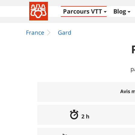
Parcours VTT
Blog
France
Gard
p
Avis m
2 h
Excellent
:
100%
Bon
:
0%