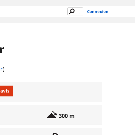
Connexion
r
ur
)
 avis
300 m