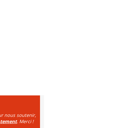
ur nous soutenir,
ntement
. Merci !