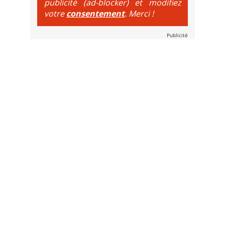
publicité (ad-blocker) et modifiez
votre
consentement
. Merci !