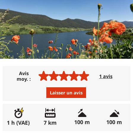
Avis
1 avis
moy. :
Laisser un avis
Avis :
Excellent
:
100%
100 m
100 m
1 h (VAE)
7 km
(récemment : 100%)