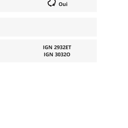
Oui
if lorsqu'il s'agit d'une boucle. Les chemins
parcours peut se réaliser avec un vélo semi
porte éventuellement des poussages.
), la montée se fait par la route et/ou des
IGN 2932ET
IGN 3032O
mécanique. La difficulté de la descente est
ligatoires.