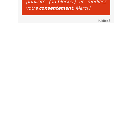
publicité (ad-blocker) et modifiez
votre
consentement
. Merci !