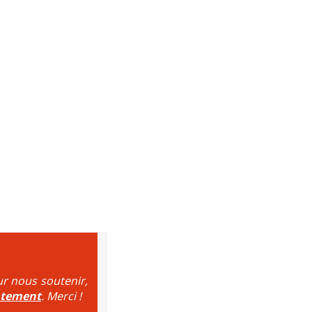
ur nous soutenir,
ntement
. Merci !