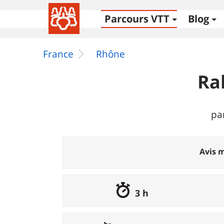
Parcours VTT
Blog
France
Rhône
Ra
pa
Avis m
3 h
Excellent
:
0%
Bon
:
0%