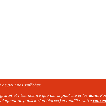
é ne peut pas s'afficher.
ratuit et n'est financé que par la publicité et les
dons
. Po
 bloqueur de publicité (ad-blocker) et modifiez votre
conse