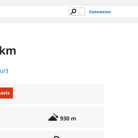
Connexion
 km
eur
)
 avis
930 m