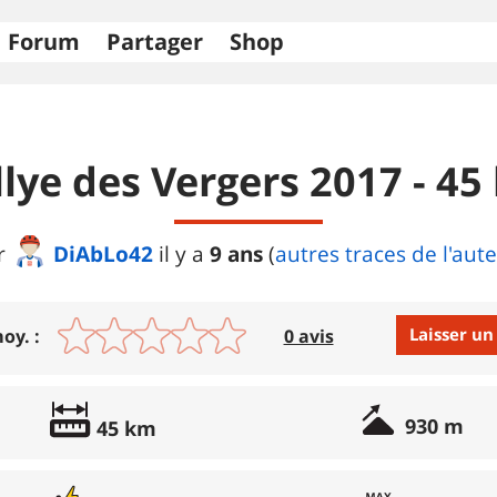
Forum
Partager
Shop
llye des Vergers 2017 - 45
DiAbLo42
9 ans
r
il y a
(
autres traces de l'aut
Laisser un
oy. :
0 avis
Avis :
930 m
45 km