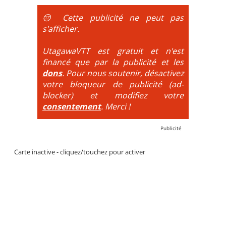
obligatoire.
😔 Cette publicité ne peut pas
DH / Gravity
: Seule la descente se passe sur le vélo.
s'afficher.
La montée est faite via navette ou remontée
mécanique. La difficulté de la descente est indiquée
UtagawaVTT est gratuit et n'est
par des couleurs lorsqu'il s'agit de bikeparks. Vélo
financé que par la publicité et les
tout suspendu et protections du corps obligatoires.
dons
. Pour nous soutenir, désactivez
votre bloqueur de publicité (ad-
blocker) et modifiez votre
consentement
. Merci !