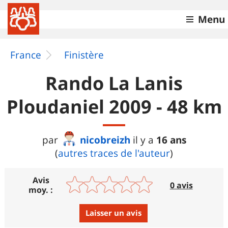
Menu
France
Finistère
Rando La Lanis
Ploudaniel 2009 - 48 km
nicobreizh
16 ans
par
il y a
(
autres traces de l'auteur
)
Avis
0 avis
moy. :
Laisser un avis