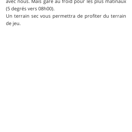
avec nous. Mais gare au froid pour les plus matinaux
(5 degrés vers 08h00).
Un terrain sec vous permettra de profiter du terrain
de jeu.
Informations
supplémentaires
Cette randonnee a été enregistrée à l'occasion de la
Ianis pour la lutte contre la leucodystrophie et
organisée par le club de Lesneven.
Randonnée effectuée sur VTT Specialized Epic Carbon.
Pour que UtagawaVTT
reste gratuit