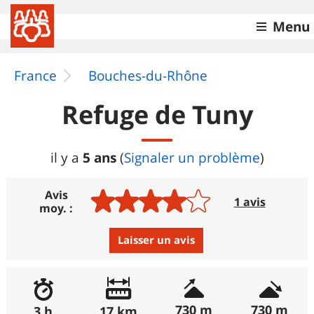
Menu
France
Bouches-du-Rhône
Refuge de Tuny
5 ans
il y a
(
Signaler un problème
)
Avis
1 avis
moy. :
Laisser un avis
Avis :
Excellent
:
0%
730 m
730 m
3 h
17 km