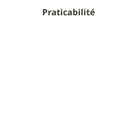
Praticabilité
Toute l'année, attention l'été à la fermeture des
massifs (incendie). Pour cela, consulter le site de la
préfecture du 13.
Informations
supplémentaires
=> Photos de la sortie
Pour que UtagawaVTT
reste gratuit
Faire un don 🙏