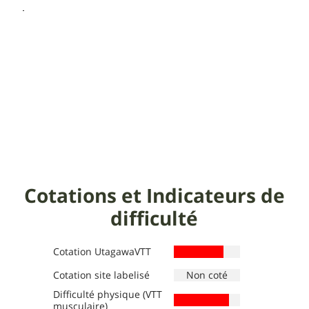
Cotations et Indicateurs de
difficulté
Cotation UtagawaVTT
Cotation site labelisé
Difficulté physique (VTT
Définition des niveaux :
Définition des niveaux :
musculaire)