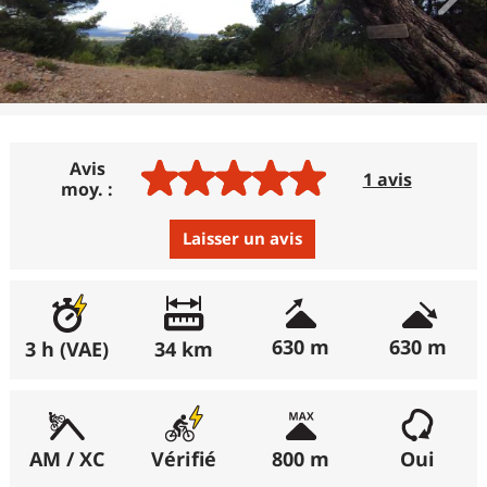
Avis
1 avis
moy. :
Laisser un avis
Avis :
Excellent
:
100%
630 m
630 m
3 h (VAE)
34 km
(récemment : 100%)
Bon
:
0%
(récemment : 0%)
AM / XC
Vérifié
800 m
Oui
Moyen
:
0%