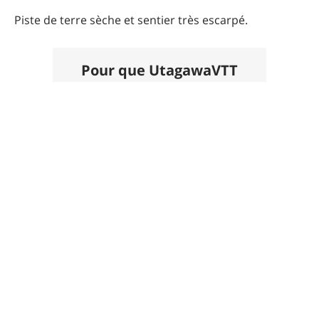
Piste de terre sèche et sentier très escarpé.
Pour que UtagawaVTT
reste gratuit
Faire un don 🙏
Photos