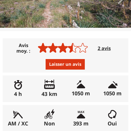
Avis
2 avis
moy. :
Laisser un avis
Avis :
Excellent
:
0%
1050 m
1050 m
4 h
43 km
(récemment : 0%)
Bon
:
50%
(récemment : 50%)
AM / XC
Non
393 m
Oui
Moyen
:
50%