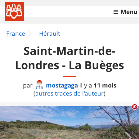
Menu
France
Hérault
Saint-Martin-de-
Londres - La Buèges
mostagaga
11 mois
par
il y a
(
autres traces de l'auteur
)