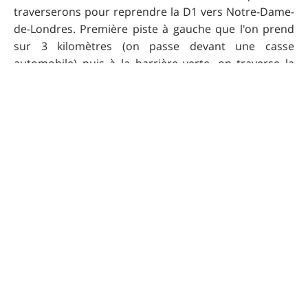
traverserons pour reprendre la D1 vers Notre-Dame-
de-Londres. Première piste à gauche que l'on prend
sur 3 kilomètres (on passe devant une casse
automobile) puis à la barrière verte, on traverse la
D1E5 et l'on prend le passage canadien en face pour
ensuite traverser le Lamalou en contrebas du pont de
Masclac (parking du ravin des Arcs). On poursuit sur
le réseau vert "Passa Meridia" jusqu'à Saint-Martin-de-
Londres et quand on retrouve la route (D122E6), on
prend le pont qui franchit la D986, on passe devant la
station d'épuration, devant l'ancien stade et les
ateliers des services techniques. A gauche et juste
après le pont à droite, on prend l'itinéraire piétonnier
entre le stade et les courts de tennis pour rejoindre
l'école et son parking.
Ça y est!! Les deux bars vous attendent pour un
ravitaillement!!