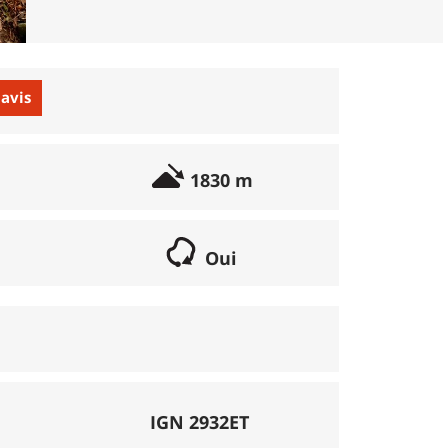
 avis
1830 m
Oui
if lorsqu'il s'agit d'une boucle. Les chemins
parcours peut se réaliser avec un vélo semi
porte éventuellement des poussages.
), la montée se fait par la route et/ou des
IGN 2932ET