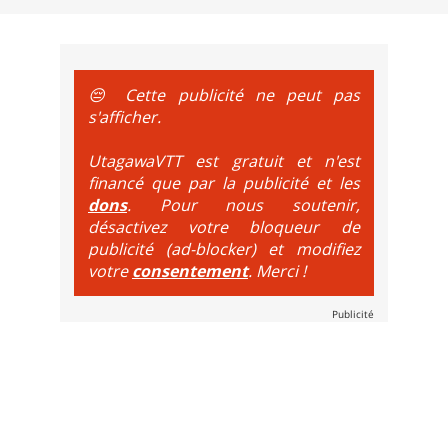
e sur le vélo. La montée est faite via navette ou remontée 
t de bikeparks. Vélo tout suspendu et protections du corps ob
😔 Cette publicité ne peut pas
s'afficher.
UtagawaVTT est gratuit et n'est
financé que par la publicité et les
dons
. Pour nous soutenir,
désactivez votre bloqueur de
publicité (ad-blocker) et modifiez
votre
consentement
. Merci !