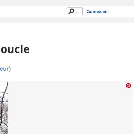
Connexion
Boucle
teur
)