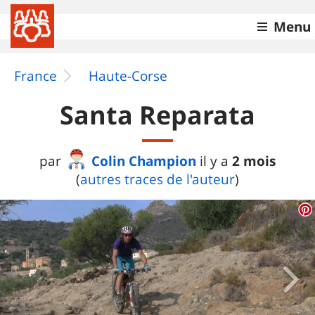
Menu
France
Haute-Corse
Santa Reparata
Colin Champion
2 mois
par
il y a
(
autres traces de l'auteur
)