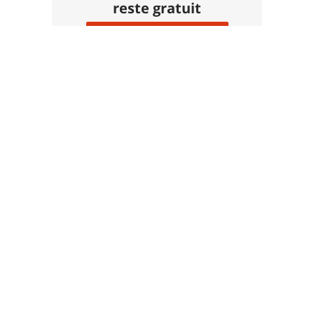
reste gratuit
Faire un don 🙏
Photos