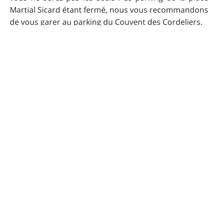
Martial Sicard étant fermé, nous vous recommandons
de vous garer au parking du Couvent des Cordeliers.
Itinéraire d'accès
Remarques sur la
difficulté
Ce parcours comporte quelques portions plus
technique (sentiers caillouteux et rocheux en montée
ou en descente). La portion la plus compliquée se
trouve juste avant les Chambarels : une montée
rocheuse courte mais pentue.
Remarques sur
l'engagement