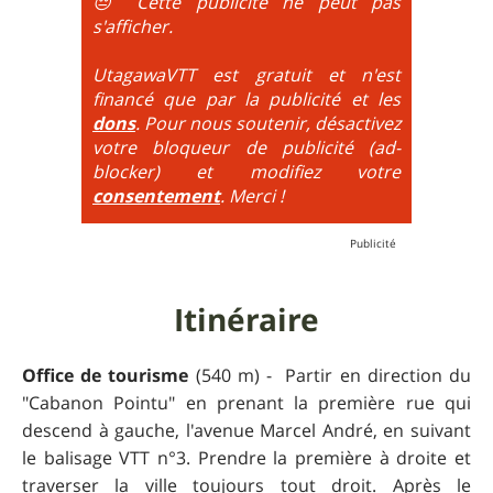
La difficulté est alors calculée par le choix du
ralentit, mais d'être à la limite de l'équilibre. On est
😔 Cette publicité ne peut pas
maximum de tous ces paramètres.
très proche du trial : épingles à passer
s'afficher.
obligatoirement en nose turn obligatoire, marches
très hautes etc.
UtagawaVTT est gratuit et n'est
financé que par la publicité et les
6
= On prend les difficultés du niveau 5 et on les
dons
. Pour nous soutenir, désactivez
additionne, c'est à dire qu'on peut combiner pente
votre bloqueur de publicité (ad-
très raide avec épingles trialisantes !
blocker) et modifiez votre
consentement
. Merci !
Itinéraire
Office de tourisme
(540 m) - Partir en direction du
"Cabanon Pointu" en prenant la première rue qui
descend à gauche, l'avenue Marcel André, en suivant
le balisage VTT n°3. Prendre la première à droite et
traverser la ville toujours tout droit. Après le