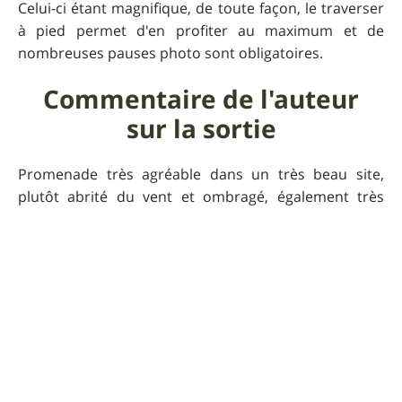
Celui-ci étant magnifique, de toute façon, le traverser
à pied permet d'en profiter au maximum et de
nombreuses pauses photo sont obligatoires.
Commentaire de l'auteur
sur la sortie
Promenade très agréable dans un très beau site,
plutôt abrité du vent et ombragé, également très
fréquenté le dimanche, soyez prudent !
Sur la fin, traversez les 2 ponts pour contourner le
moulin de la Sambuc.
Pour que UtagawaVTT
reste gratuit
Faire un don 🙏