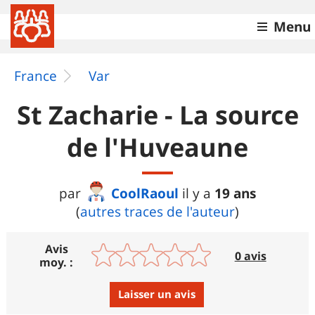
Menu
France
Var
St Zacharie - La source
de l'Huveaune
CoolRaoul
19 ans
par
il y a
(
autres traces de l'auteur
)
Avis
0 avis
moy. :
Laisser un avis