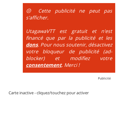
obligatoire.
😔 Cette publicité ne peut pas
DH / Gravity
: Seule la descente se passe sur le vélo.
s'afficher.
La montée est faite via navette ou remontée
mécanique. La difficulté de la descente est indiquée
UtagawaVTT est gratuit et n'est
par des couleurs lorsqu'il s'agit de bikeparks. Vélo
financé que par la publicité et les
tout suspendu et protections du corps obligatoires.
dons
. Pour nous soutenir, désactivez
votre bloqueur de publicité (ad-
blocker) et modifiez votre
consentement
. Merci !