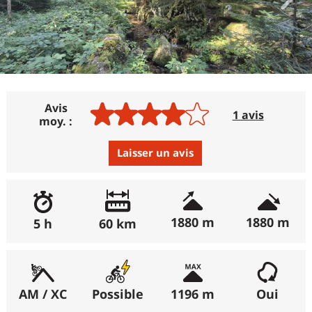
Avis
1 avis
moy. :
Laisser un avis
Avis :
Excellent
:
0%
1880 m
1880 m
5 h
60 km
(récemment : 0%)
Bon
:
100%
(récemment : 100%)
AM / XC
Possible
1196 m
Oui
Moyen
:
0%