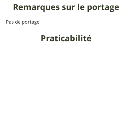
Remarques sur le portage
Pas de portage.
Praticabilité
Hors saison de neige.
Informations
supplémentaires
Organisé par le club
St Cham VTT
Pour que UtagawaVTT
reste gratuit