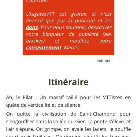
s'afficher.
obligatoirement en nose turn obligatoire, marches
très hautes etc.
UtagawaVTT est gratuit et n'est
financé que par la publicité et les
6
= On prend les difficultés du niveau 5 et on les
dons
. Pour nous soutenir, désactivez
additionne, c'est à dire qu'on peut combiner pente
votre bloqueur de publicité (ad-
très raide avec épingles trialisantes !
blocker) et modifiez votre
consentement
. Merci !
Itinéraire
Ah, le Pilat ! Un massif taillé pour les VTTistes en
quête de verticalité et de silence.
On quitte la civilisation de Saint-Chamond pour
s'engouffrer dans la vallée du Gier. La pente s'élève, et
l'air s'épure. On grimpe, on avale les lacets, le souffle
court mais l'œil ravi. On domine bientôt les barrages