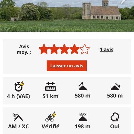
Avis
1 avis
moy. :
Laisser un avis
Avis :
Excellent
:
0%
580 m
580 m
4 h (VAE)
51 km
(récemment : 0%)
Bon
:
100%
(récemment : 100%)
AM / XC
Vérifié
198 m
Oui
Moyen
:
0%