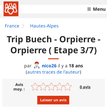
Menu
France
Hautes-Alpes
Trip Buech - Orpierre -
Orpierre ( Etape 3/7)
nico26
18 ans
par
il y a
(
autres traces de l'auteur
)
Avis
0 avis
moy. :
Laisser un avis