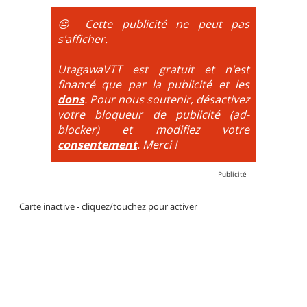
obligatoire.
😔 Cette publicité ne peut pas
DH / Gravity
: Seule la descente se passe sur le vélo.
s'afficher.
La montée est faite via navette ou remontée
mécanique. La difficulté de la descente est indiquée
UtagawaVTT est gratuit et n'est
par des couleurs lorsqu'il s'agit de bikeparks. Vélo
financé que par la publicité et les
tout suspendu et protections du corps obligatoires.
dons
. Pour nous soutenir, désactivez
votre bloqueur de publicité (ad-
blocker) et modifiez votre
consentement
. Merci !