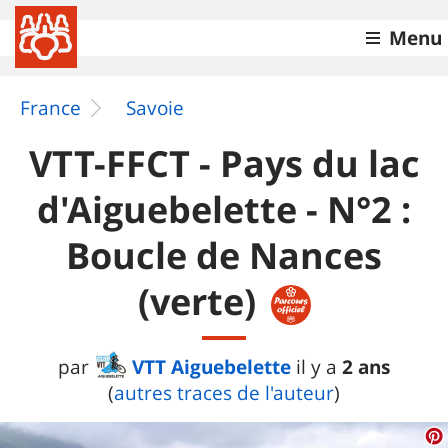
Menu
France
Savoie
VTT-FFCT - Pays du lac
d'Aiguebelette - N°2 :
Boucle de Nances
(verte)
VTT Aiguebelette
2 ans
par
il y a
(
autres traces de l'auteur
)