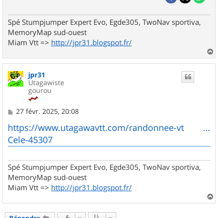
Spé Stumpjumper Expert Evo, Egde305, TwoNav sportiva,
MemoryMap sud-ouest
Miam Vtt =>
http://jpr31.blogspot.fr/
a
u
jpr31
t
Utagawiste
gourou
M
27 févr. 2025, 20:08
e
s
https://www.utagawavtt.com/randonnee-vt ...
s
Cele-45307
a
g
e
Spé Stumpjumper Expert Evo, Egde305, TwoNav sportiva,
MemoryMap sud-ouest
Miam Vtt =>
http://jpr31.blogspot.fr/
a
u
Répondre