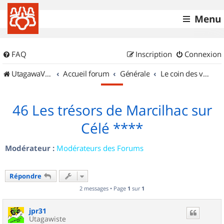
Menu
FAQ
Inscription
Connexion
UtagawaVTT (Randos VTT et VTTAE avec traces GPS)
Accueil forum
Générale
Le coin des vidéastes
46 Les trésors de Marcilhac sur
Célé ****
Modérateur :
Modérateurs des Forums
Répondre
2 messages • Page
1
sur
1
jpr31
Utagawiste