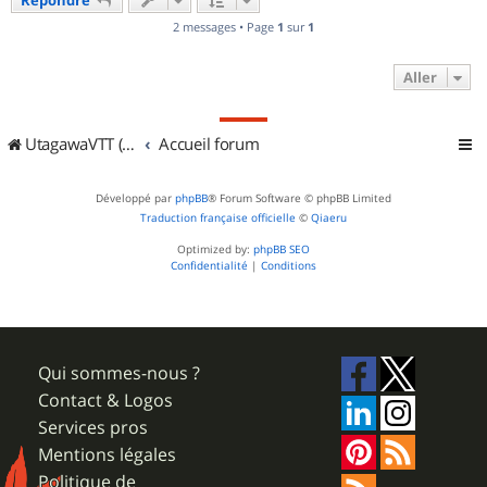
t
2 messages • Page
1
sur
1
Aller
UtagawaVTT (Randos VTT et VTTAE avec traces GPS)
Accueil forum
Développé par
phpBB
® Forum Software © phpBB Limited
Traduction française officielle
©
Qiaeru
Optimized by:
phpBB SEO
Confidentialité
|
Conditions
Qui sommes-nous ?
Contact & Logos
Services pros
Mentions légales
Politique de