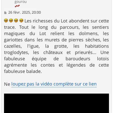
gourou
M
26 févr. 2025, 20:00
e
s
Les richesses du Lot abondent sur cette
s
trace. Tout le long du parcours, les sentiers
a
g
magiques du Lot relient les dolmens, les
e
gariottes dans les murets de pierres sèches, les
cazelles, l'igue, la grotte, les habitations
troglodytes, les châteaux et prieurés... Une
fabuleuse équipe de baroudeurs lotois
agrémente les contes et légendes de cette
fabuleuse balade.
loupez pas la vidéo complète sur ce lien
Ne