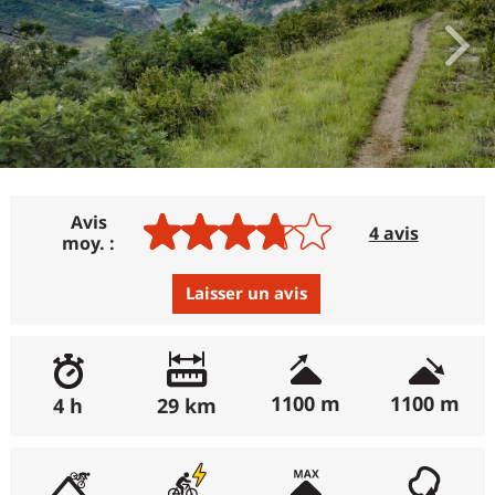
Avis
4 avis
moy. :
Laisser un avis
Avis :
Excellent
:
25%
1100 m
1100 m
4 h
29 km
(récemment : 0%)
Bon
:
50%
(récemment : 0%)