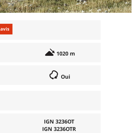
 avis
1020 m
Oui
if lorsqu'il s'agit d'une boucle. Les chemins
parcours peut se réaliser avec un vélo semi
porte éventuellement des poussages.
), la montée se fait par la route et/ou des
IGN 3236OT
IGN 3236OTR