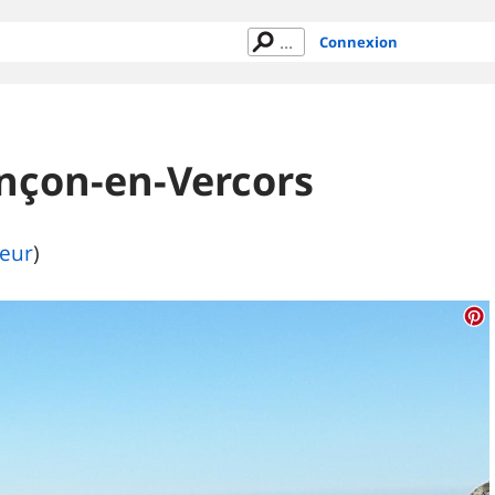
Connexion
ençon-en-Vercors
teur
)