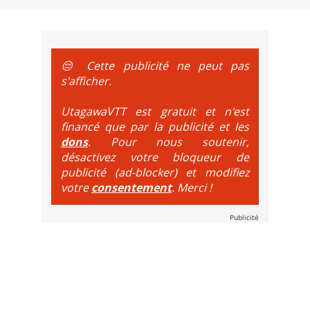
e sur le vélo. La montée est faite via navette ou remontée 
t de bikeparks. Vélo tout suspendu et protections du corps ob
😔 Cette publicité ne peut pas
s'afficher.
UtagawaVTT est gratuit et n'est
financé que par la publicité et les
dons
. Pour nous soutenir,
désactivez votre bloqueur de
publicité (ad-blocker) et modifiez
votre
consentement
. Merci !