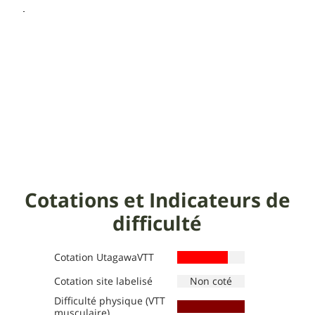
Cotations et Indicateurs de
difficulté
Cotation UtagawaVTT
Cotation site labelisé
Difficulté physique (VTT
Définition des niveaux :
Définition des niveaux :
musculaire)