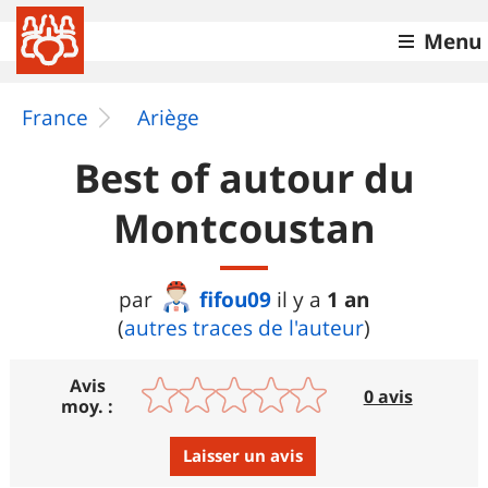
Menu
France
Ariège
Best of autour du
Montcoustan
fifou09
1 an
par
il y a
(
autres traces de l'auteur
)
Avis
0 avis
moy. :
Laisser un avis