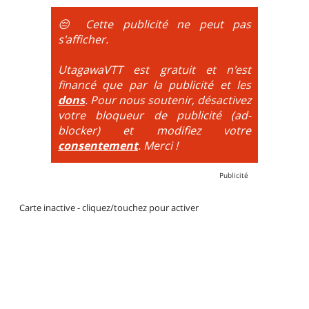
obligatoire.
😔 Cette publicité ne peut pas
DH / Gravity
: Seule la descente se passe sur le vélo.
s'afficher.
La montée est faite via navette ou remontée
mécanique. La difficulté de la descente est indiquée
UtagawaVTT est gratuit et n'est
par des couleurs lorsqu'il s'agit de bikeparks. Vélo
financé que par la publicité et les
tout suspendu et protections du corps obligatoires.
dons
. Pour nous soutenir, désactivez
votre bloqueur de publicité (ad-
blocker) et modifiez votre
consentement
. Merci !