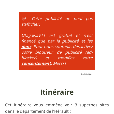
5
= Par rapport au niveau précédent la notion
sur creusé, végétation importante, passage très
d'équilibre sur le vélo et de lecture du terrain monte
étroit.
d'un cran. Il ne s'agit plus de passer des obstacles au
La difficulté est alors calculée par le choix du
ralentit, mais d'être à la limite de l'équilibre. On est
😔 Cette publicité ne peut pas
maximum de tous ces paramètres.
très proche du trial : épingles à passer
s'afficher.
obligatoirement en nose turn obligatoire, marches
très hautes etc.
UtagawaVTT est gratuit et n'est
financé que par la publicité et les
6
= On prend les difficultés du niveau 5 et on les
dons
. Pour nous soutenir, désactivez
additionne, c'est à dire qu'on peut combiner pente
votre bloqueur de publicité (ad-
très raide avec épingles trialisantes !
blocker) et modifiez votre
consentement
. Merci !
Itinéraire
Cet itinéraire vous emmène voir 3 superbes sites
dans le département de l'Hérault :