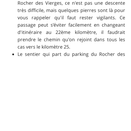
Rocher des Vierges, ce n'est pas une descente
très difficile, mais quelques pierres sont là pour
vous rappeler qu'il faut rester vigilants. Ce
passage peut s’éviter facilement en changeant
d'itinéraire au 22ème kilomètre, il faudrait
prendre le chemin qu'on rejoint dans tous les
cas vers le kilomètre 25.
Le sentier qui part du parking du Rocher des
Vierges (du kilomètre 28,5 au km 29,3) est un
peu engagé par endroits, attendez-vous à
quelques marches (descendantes) et à des
passages étroits entre les arbres. Ce passage
peut s'éviter en restant sur la petite route pour
redescendre.
Enfin au 30ème kilomètre, la descente jusqu'à
Saint-Saturnin est également un peu engagée
par endroits : la descente vous laissera prendre
de la vitesse avant de vous rappeler que la