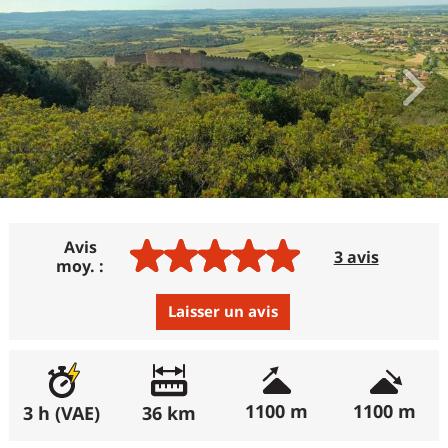
Avis
3 avis
moy. :
Laisser un avis
Avis :
Excellent
:
100%
1100 m
1100 m
3 h (VAE)
36 km
(récemment : 100%)