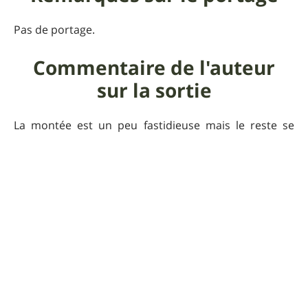
Pas de portage.
Commentaire de l'auteur
sur la sortie
La montée est un peu fastidieuse mais le reste se
mérite : point de vue exceptionnel depuis le Mont
Saint-Baudille et la vue se prolonge pendant la partie
sur le chemin de crête. La traversée de la forêt de
Saint-Guilhem est magnifique (encore plus en
automne lorsqu'il y a plein de couleurs...).
Praticabilité
Pas de problème même après la pluie (un peu de
boue quand même dans ce cas). En plein été, avec la