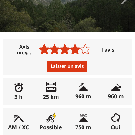
Avis
1 avis
moy. :
Laisser un avis
Avis :
Excellent
:
0%
960 m
960 m
3 h
25 km
Bon
:
100%
Moyen
:
0%
Médiocre
:
0%
AM / XC
Possible
750 m
Oui