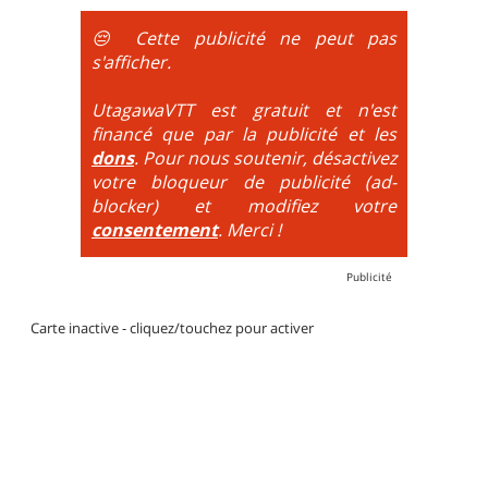
obligatoire.
😔 Cette publicité ne peut pas
DH / Gravity
: Seule la descente se passe sur le vélo.
s'afficher.
La montée est faite via navette ou remontée
mécanique. La difficulté de la descente est indiquée
UtagawaVTT est gratuit et n'est
par des couleurs lorsqu'il s'agit de bikeparks. Vélo
financé que par la publicité et les
tout suspendu et protections du corps obligatoires.
dons
. Pour nous soutenir, désactivez
votre bloqueur de publicité (ad-
blocker) et modifiez votre
consentement
. Merci !