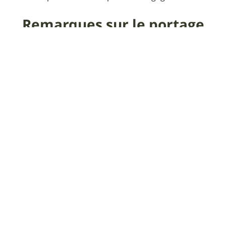
Remarques sur le portage
Poussages ou portages simples.
Commentaire de l'auteur
sur la sortie
Parcours à la fois physique (sur les 8 premiers
kilomètres) et technique.
Praticabilité
VTT down country idéal.
Informations