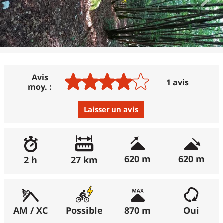
Avis
1 avis
moy. :
Laisser un avis
Avis :
Excellent
:
0%
620 m
620 m
2 h
27 km
Bon
:
100%
Moyen
:
0%
Médiocre
:
0%
AM / XC
Possible
870 m
Oui