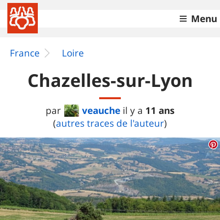
Menu
France
Loire
Chazelles-sur-Lyon
veauche
11 ans
par
il y a
(
autres traces de l'auteur
)