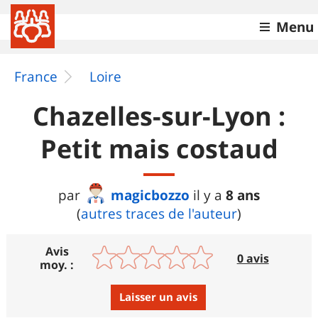
Menu
France
Loire
Chazelles-sur-Lyon :
Petit mais costaud
magicbozzo
8 ans
par
il y a
(
autres traces de l'auteur
)
Avis
0 avis
moy. :
Laisser un avis