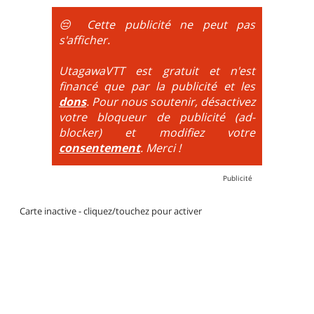
obligatoire.
😔 Cette publicité ne peut pas
DH / Gravity
: Seule la descente se passe sur le vélo.
s'afficher.
La montée est faite via navette ou remontée
mécanique. La difficulté de la descente est indiquée
UtagawaVTT est gratuit et n'est
par des couleurs lorsqu'il s'agit de bikeparks. Vélo
financé que par la publicité et les
tout suspendu et protections du corps obligatoires.
dons
. Pour nous soutenir, désactivez
votre bloqueur de publicité (ad-
blocker) et modifiez votre
consentement
. Merci !